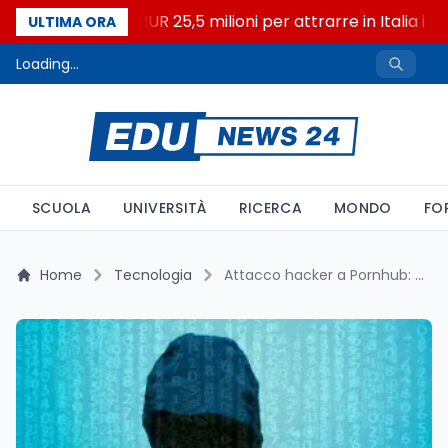
Università: dal MUR 25,5 milioni per attrarre in Italia i mig
ULTIMA ORA
Loading...
SCUOLA
UNIVERSITÀ
RICERCA
MONDO
FO
Home
Tecnologia
Attacco hacker a Pornhub: trafugati oltre 94 GB di dati sensibili. Indagini in corso sulla sicurezza degli utenti Premium