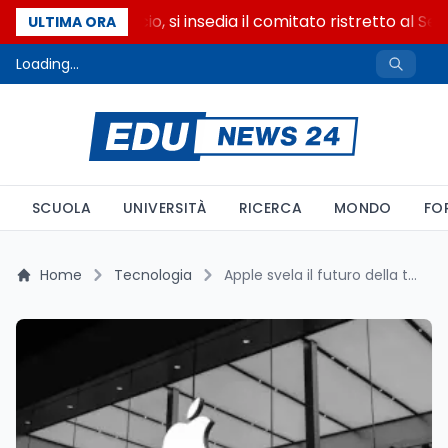
Riforma del calcio, si insedia il comitato ristretto al Se
ULTIMA ORA
Loading...
SCUOLA
UNIVERSITÀ
RICERCA
MONDO
FO
Home
Tecnologia
Apple svela il futuro della tecnologia: ecco tutte le anticipazioni sull’evento del 4 marzo 2026