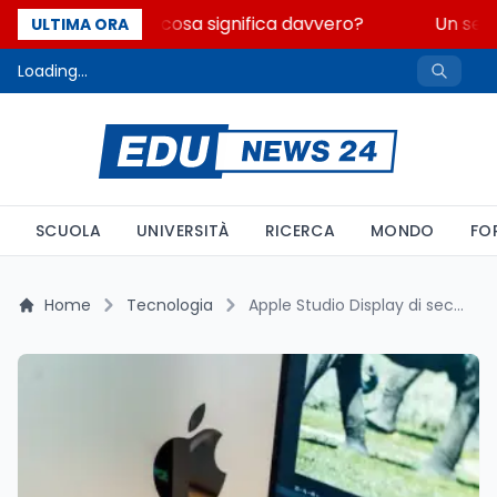
Fondo perduto: cosa significa davvero?
Un secol
ULTIMA ORA
Loading...
SCUOLA
UNIVERSITÀ
RICERCA
MONDO
FO
Home
Tecnologia
Apple Studio Display di seconda generazione: tutto sulle novità ProMotion 120 Hz, MiniLED e chip A19