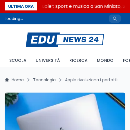
“Noi siamo le Scuole”: sport e musica a San Miniato, STE
ULTIMA ORA
Loading...
SCUOLA
UNIVERSITÀ
RICERCA
MONDO
FO
Home
Tecnologia
Apple rivoluziona i portatili: MacBook Pro OLED e tante novità entro il 2026