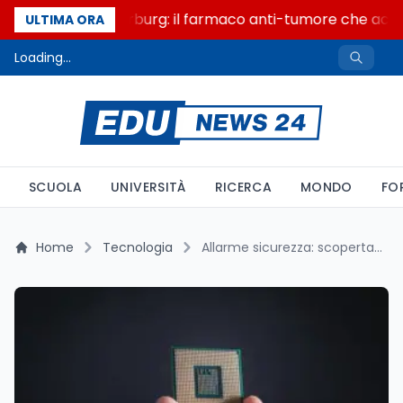
Un secolo di Warburg: il farmaco anti-tumore che accende
ULTIMA ORA
Loading...
SCUOLA
UNIVERSITÀ
RICERCA
MONDO
FO
Home
Tecnologia
Allarme sicurezza: scoperta vulnerabilità crittografica nei processori AMD Zen 5 legata all’istruzione RDSEED