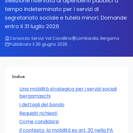
Selezione riservata ai dipendenti pubblici a
tempo indeterminato per i servizi di
segretariato sociale e tutela minori. Domande
entro il 31 luglio 2026
Consorzio Servizi Val Cavallina
Lombardia, Bergamo
Pubblicato il 26 giugno 2026
Indice
Una mobilità strategica per i servizi sociali
bergamaschi
I dettagli del bando
Requisiti richiesti
Come candidarsi
Il contesto: la mobilità ex art. 30 nella PA