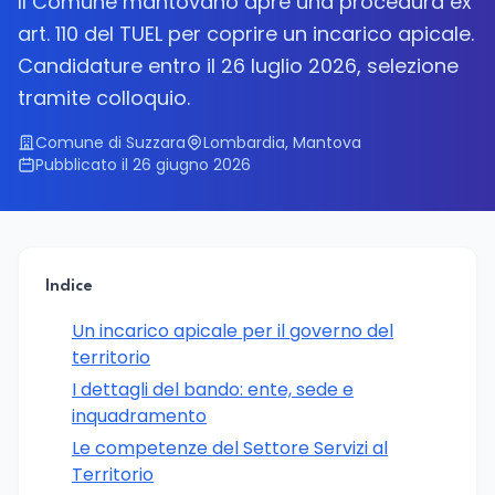
Il Comune mantovano apre una procedura ex
art. 110 del TUEL per coprire un incarico apicale.
Candidature entro il 26 luglio 2026, selezione
tramite colloquio.
Comune di Suzzara
Lombardia, Mantova
Pubblicato il 26 giugno 2026
Indice
Un incarico apicale per il governo del
territorio
I dettagli del bando: ente, sede e
inquadramento
Le competenze del Settore Servizi al
Territorio