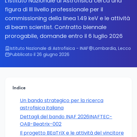
L'Istituto Nazionale di Astrofisica cerca una
figura di III livello professionale per il
commissioning della linea 1.49 keV e le attività
di beam scientist. Contratto biennale
prorogabile, domande entro il 6 luglio 2026
Istituto Nazionale di Astrofisica - INAF
Lombardia, Lecco
Pubblicato il 26 giugno 2026
Indice
Un bando strategico per la ricerca
astrofisica italiana
Dettagli del bando INAF 2026INAFTEC-
OAB-Beatrix-002
Il progetto BEaTriX e le attività del vincitore