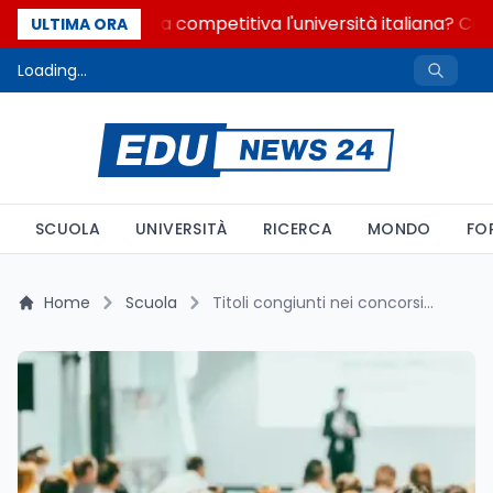
Quanto è ancora competitiva l'università italiana? Cosa 
ULTIMA ORA
Loading...
SCUOLA
UNIVERSITÀ
RICERCA
MONDO
FO
Home
Scuola
Titoli congiunti nei concorsi scuola: guida completa ai requisiti per il PNRR3 e oltre