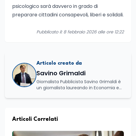
psicologico sarà davvero in grado di
preparare cittadini consapevoli, liberi e solidali.
Pubblicato il: 8 febbraio 2026 alle ore 12:22
Articolo creato da
Savino Grimaldi
Giornalista Pubblicista Savino Grimaldi è
un giornalista laureando in Economia e
Commercio, con una solida esperienza
maturata nel settore della formazione.
Da anni lavora con competenza
nell’ambito della formazione
professionale, distinguendosi per una
Articoli Correlati
conoscenza approfondita delle politiche
attive del lavoro e delle dinamiche che