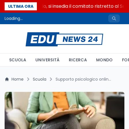
Riforma del calcio, si insedia il comitato ristretto al Sen
ULTIMA ORA
Loading...
SCUOLA
UNIVERSITÀ
RICERCA
MONDO
FO
Home
Scuola
Supporto psicologico online per studenti: tra elogi e critiche, il dibattito sulla salute mentale a scuola