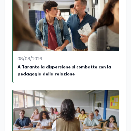
legano istruzione, occupazione e
sviluppo delle competenze. Alla
preparazione economica e professionale
affianca una grande passione per la
lettura e per il giornalismo, che ne
arricchiscono il profilo umano e
culturale. Spazia con disinvoltura tra
diverse tematiche, offrendo sempre il
proprio punto di vista con equilibrio,
sensibilità e spirito critico.
08/08/2026
A Taranto la dispersione si combatte con la
pedagogia della relazione