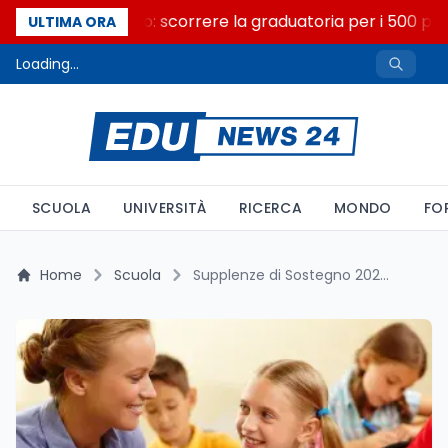
Consiglio di Stato: scorrere la graduatoria per i 500 post
ULTIMA ORA
Loading...
SCUOLA
UNIVERSITÀ
RICERCA
MONDO
FO
Home
Scuola
Supplenze di Sostegno 2025/2026: Guida alla Conferma