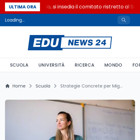
Riforma del calcio, si insedia il comitato ristretto al Sen
ULTIMA ORA
Loading...
SCUOLA
UNIVERSITÀ
RICERCA
MONDO
FO
Home
Scuola
Strategie Concrete per Migliorare l’Attenzione in Classe: Cosa Può Davvero Aiutare i Docenti