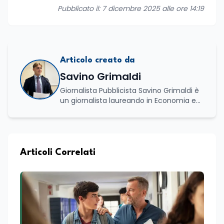
Pubblicato il: 7 dicembre 2025 alle ore 14:19
Articolo creato da
Savino Grimaldi
Giornalista Pubblicista Savino Grimaldi è
un giornalista laureando in Economia e
Commercio, con una solida esperienza
maturata nel settore della formazione.
Da anni lavora con competenza
nell’ambito della formazione
professionale, distinguendosi per una
Articoli Correlati
conoscenza approfondita delle politiche
attive del lavoro e delle dinamiche che
legano istruzione, occupazione e
sviluppo delle competenze. Alla
preparazione economica e professionale
affianca una grande passione per la
lettura e per il giornalismo, che ne