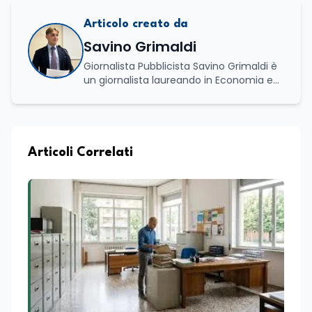
Articolo creato da
Savino Grimaldi
Giornalista Pubblicista Savino Grimaldi è
un giornalista laureando in Economia e
Commercio, con una solida esperienza
maturata nel settore della formazione.
Da anni lavora con competenza
nell’ambito della formazione
professionale, distinguendosi per una
Articoli Correlati
conoscenza approfondita delle politiche
attive del lavoro e delle dinamiche che
legano istruzione, occupazione e
sviluppo delle competenze. Alla
preparazione economica e professionale
affianca una grande passione per la
lettura e per il giornalismo, che ne
arricchiscono il profilo umano e
culturale. Spazia con disinvoltura tra
diverse tematiche, offrendo sempre il
proprio punto di vista con equilibrio,