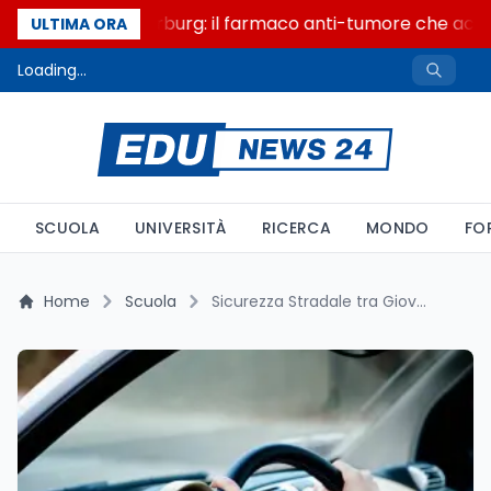
Un secolo di Warburg: il farmaco anti-tumore che accend
ULTIMA ORA
Loading...
SCUOLA
UNIVERSITÀ
RICERCA
MONDO
FO
Home
Scuola
Sicurezza Stradale tra Giovani e Nuove Tecnologie: Il Progetto Secure Roads 360 Rivoluziona l'Educazione nelle Scuole