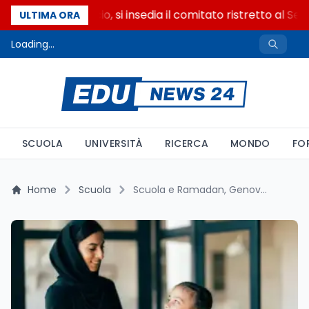
Riforma del calcio, si insedia il comitato ristretto al Sen
ULTIMA ORA
Loading...
SCUOLA
UNIVERSITÀ
RICERCA
MONDO
FO
Home
Scuola
Scuola e Ramadan, Genova al centro della polemica: la dirigente promuove il benessere degli studenti, ma divampa lo scontro politico-culturale