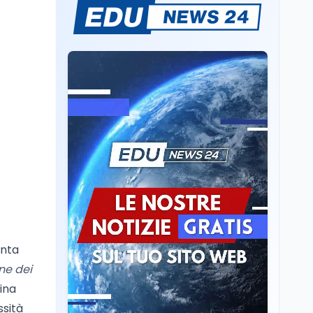
Sparatoria a Bangkok:
studente 14enne uccide
5 insegnanti e i nonni
Editoriali
7 ago
Camere in ferie,
riapertura il 9
settembre tra legge
elettorale e Rai. La
premier Meloni attesa a
Cultura
7 ago
Bari il 4 settembre per
Ravenna, il settembre
celebrare il governo più
dantesco nel 705°
longevo dell’Italia
anniversario della morte
repubblicana
del Sommo Poeta
Cultura
7 ago
enta
Franca Ghitti a Santa
Giulia: il quarto capitolo
ne dei
dei Palcoscenici
ina
ssità