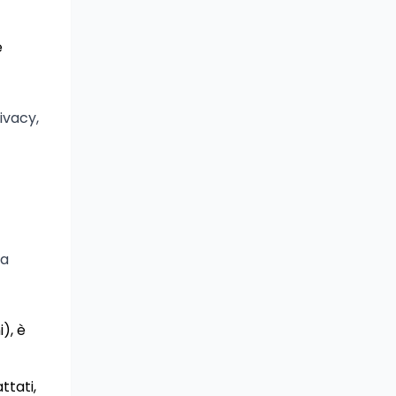
e
ivacy,
la
), è
ttati,