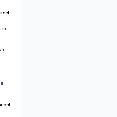
e dei
sere
on
il
scopi