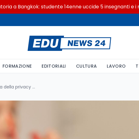
 Bangkok: studente 14enne uccide 5 insegnanti e i nonni
FORMAZIONE
EDITORIALI
CULTURA
LAVORO
T
Sanzione all’asilo nido: la tutela della privacy dei bambini è un diritto imprescindibile fin dalla prima infanzia