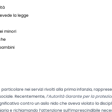
ità
revede la legge
ei minori
iche
i bambini
 particolare nei servizi rivolti alla prima infanzia, rappres
 sociale. Recentemente,
l’Autorità Garante per la protezio
ficativo contro un asilo nido che aveva violato la discipl
ria e richiamando l’attenzione sull’imprescindibile nece