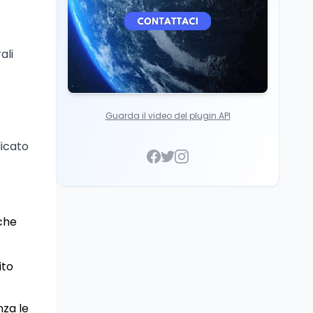
ali
Guarda il video del plugin API
licato
 che
ito
nza le