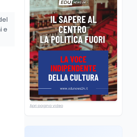
Camere in ferie,
riapertura il 9
settembre tra legge
del
elettorale e Rai. La
i e
premier Meloni attesa a
Cultura
7 ago
Bari il 4 settembre per
Ravenna, il settembre
celebrare il governo più
dantesco nel 705°
longevo dell’Italia
anniversario della morte
repubblicana
del Sommo Poeta
n
Cultura
7 ago
Franca Ghitti a Santa
Giulia: il quarto capitolo
dei Palcoscenici
Scuola
7 ago
Apri pagina video
“Noi siamo le Scuole”:
sport e musica a San
Miniato, STEM a Lerici
con il progetto del Mim
Mondo
7 ago