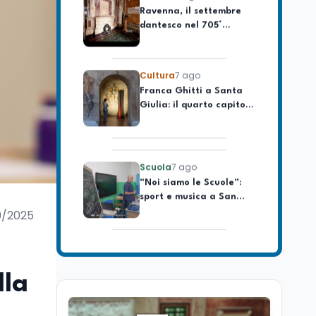
dantesco nel 705°
longevo dell’Italia
anniversario della morte
repubblicana
del Sommo Poeta
Cultura
7 ago
Franca Ghitti a Santa
Giulia: il quarto capitolo
dei Palcoscenici
Scuola
7 ago
“Noi siamo le Scuole”:
sport e musica a San
Miniato, STEM a Lerici
con il progetto del Mim
9/2025
Mondo
7 ago
Sparatoria a Bangkok:
studente 14enne uccide
5 insegnanti e i nonni
lla
Editoriali
7 ago