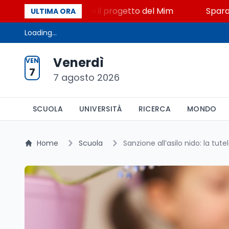
 STEM a Lerici con il progetto del Mim
Sparatoria a
ULTIMA ORA
Loading...
Venerdì
VEN
7
7 agosto 2026
SCUOLA
UNIVERSITÀ
RICERCA
MONDO
Home
Scuola