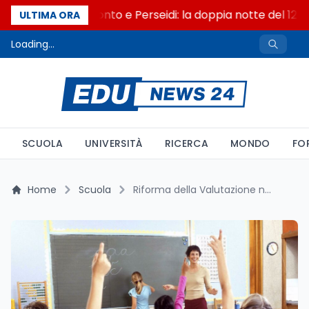
Eclissi al tramonto e Perseidi: la doppia notte del 12 a
ULTIMA ORA
Loading...
SCUOLA
UNIVERSITÀ
RICERCA
MONDO
FO
Home
Scuola
Riforma della Valutazione nella Scuola Primaria: Tutto Quello che Devi Sapere