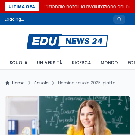
Passaggio generazionale hotel: la rivalutazione dei beni
ULTIMA ORA
Loading...
SCUOLA
UNIVERSITÀ
RICERCA
MONDO
FO
Home
Scuola
Nomine scuola 2025: piattaforma in tilt e dignità docenti a rischio secondo Gilda