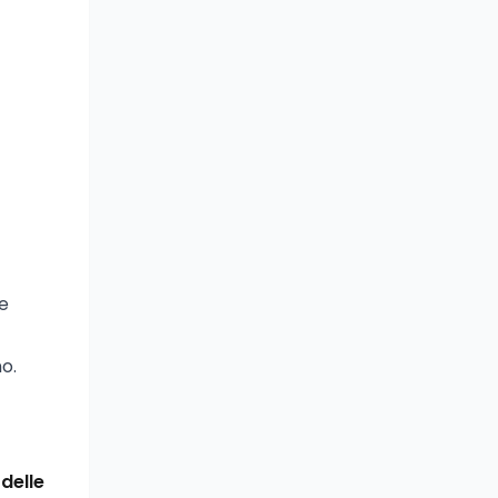
se
o.
 delle