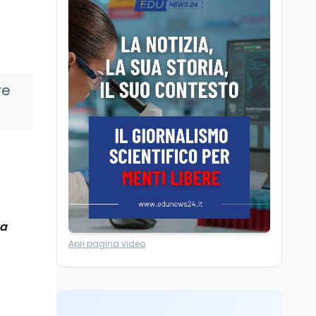
Università statali, il
Marcinelle nel 1956
Fondo ordinario 2026
sale a 9,415 miliardi, c'è
la firma della ministra
Bernini sul decreto
Tecnologia
8 ago
re
Il cloaking selettivo di
Time: ads invisibili solo
per i chatbot AI
Mondo
8 ago
A Nonthaburi il killer
14enne era bullizzato: la
CZ-75 era del nonno
na
Lavoro
8 ago
Apri pagina video
Riforma del calcio, si
insedia il comitato
ristretto al Senato. La
soddisfazione del
senatore di Forza Italia,
Mondo
8 ago