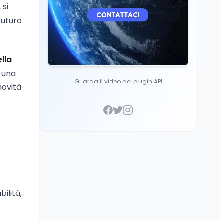
 si
futuro
lla
o una
Guarda il video del plugin API
novità
ilità,