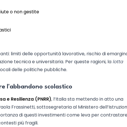
iute o non gestite
astici
ti: limiti delle opportunità lavorative, rischio di emargin
azione tecnica e universitaria. Per queste ragioni, la
lotta
ocali delle politiche pubbliche.
re l'abbandono scolastico
esa e Resilienza (PNRR)
, l’Italia sta mettendo in atto una
aola Frassinetti, sottosegretaria al Ministero dell’Istruzio
portanza di questi investimenti come leva per contrastar
testi più fragili.