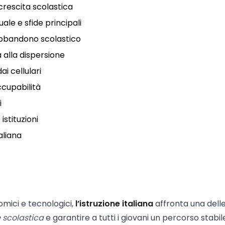
 crescita scolastica
uale e sfide principali
abbandono scolastico
 alla dispersione
ai cellulari
occupabilità
i
istituzioni
aliana
omici e tecnologici,
l’istruzione italiana
affronta una dell
 scolastica
e garantire a tutti i giovani un percorso stabile