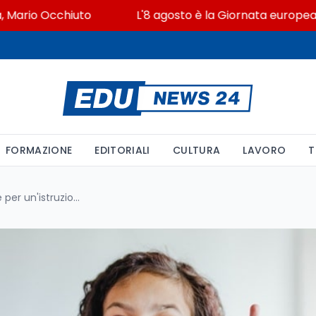
io Occhiuto
L'8 agosto è la Giornata europea in memo
FORMAZIONE
EDITORIALI
CULTURA
LAVORO
T
Italia 2035: Strategie concrete per un'istruzione inclusiva e innovativa contro la dispersione scolastica