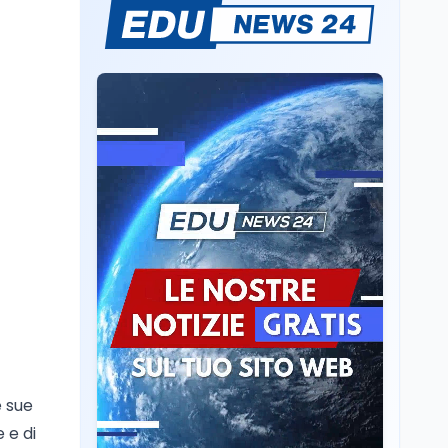
Mario Occhiuto
L'8 agosto è la Giornata
europea in memoria
delle vittime del lavoro.
Istituita dal Parlamento
di Strasburgo in ricordo
Università
8 ago
dei minatori morti a
Università statali, il
Marcinelle nel 1956
Fondo ordinario 2026
sale a 9,415 miliardi, c'è
la firma della ministra
Bernini sul decreto
Tecnologia
8 ago
Il cloaking selettivo di
Time: ads invisibili solo
per i chatbot AI
Mondo
8 ago
A Nonthaburi il killer
14enne era bullizzato: la
CZ-75 era del nonno
e sue
 e di