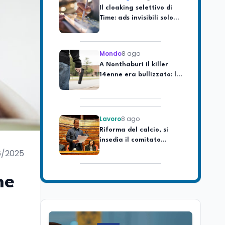
Time: ads invisibili solo
per i chatbot AI
Mondo
8 ago
A Nonthaburi il killer
14enne era bullizzato: la
CZ-75 era del nonno
Lavoro
8 ago
Riforma del calcio, si
insedia il comitato
ristretto al Senato. La
soddisfazione del
6/2025
senatore di Forza Italia,
Mondo
8 ago
Mario Occhiuto
L'8 agosto è la Giornata
ne
europea in memoria
delle vittime del lavoro.
Istituita dal Parlamento
di Strasburgo in ricordo
Università
8 ago
dei minatori morti a