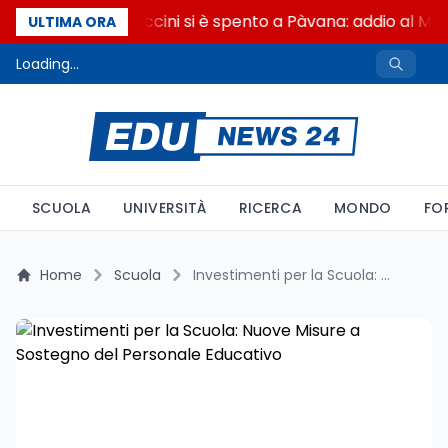
Francesco Guccini si è spento a Pàvana: addio al Ma
ULTIMA ORA
Loading...
SCUOLA
UNIVERSITÀ
RICERCA
MONDO
FO
Home
Scuola
Investimenti per la Scuola: Nuove Misure a Sostegno del Personale Educativo