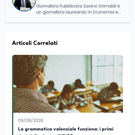
Giornalista Pubblicista Savino Grimaldi è
un giornalista laureando in Economia e
Commercio, con una solida esperienza
maturata nel settore della formazione.
Da anni lavora con competenza
nell’ambito della formazione
professionale, distinguendosi per una
Articoli Correlati
conoscenza approfondita delle politiche
attive del lavoro e delle dinamiche che
legano istruzione, occupazione e
sviluppo delle competenze. Alla
preparazione economica e professionale
affianca una grande passione per la
lettura e per il giornalismo, che ne
arricchiscono il profilo umano e
culturale. Spazia con disinvoltura tra
diverse tematiche, offrendo sempre il
proprio punto di vista con equilibrio,
sensibilità e spirito critico.
09/08/2026
La grammatica valenziale funziona: i primi