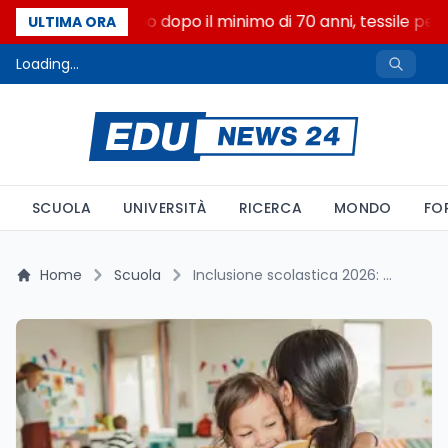
Auto rimbalzano dopo il minimo di 70 anni, tessile perde 
ULTIMA ORA
Loading...
SCUOLA
UNIVERSITÀ
RICERCA
MONDO
FO
Home
Scuola
Inclusione scolastica 2026: il Piano e il 57% senza continuita' di sostegno