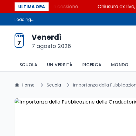
e dei beni contro la cessione
Chiusura ex Ilva, 3.80
ULTIMA ORA
Loading...
Venerdì
VEN
7
7 agosto 2026
SCUOLA
UNIVERSITÀ
RICERCA
MONDO
Home
Scuola