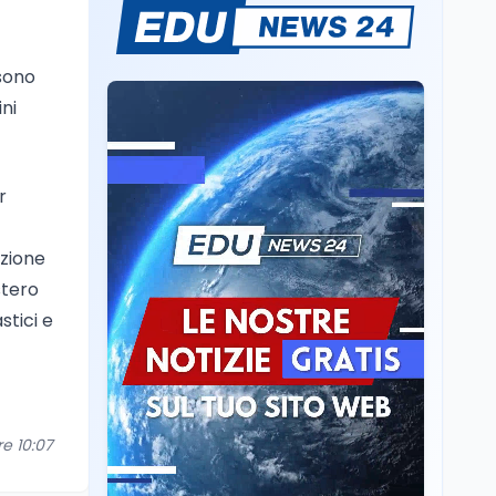
Lavoro
7 ago
Chiusura ex Ilva, 3.803 in
cassa e 250 milioni
ssono
pubblici bruciati
ni
Scuola
7 ago
Erasmus+ verso 40
miliardi, in Italia pesa il
r
piano da 420 milioni
azione
Lavoro
7 ago
stero
Fondo perduto: cosa
significa davvero?
stici e
Ricerca
6 ago
Un secolo di Warburg: il
farmaco anti-tumore
re 10:07
che accende la glicolisi