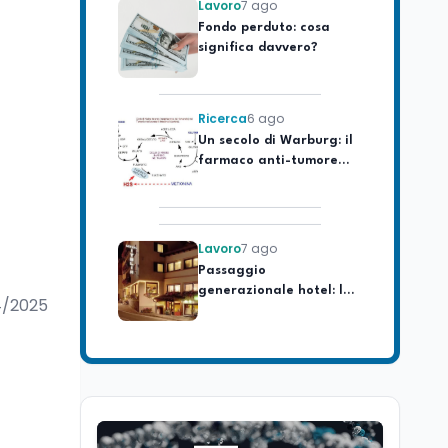
Fondo perduto: cosa
significa davvero?
Ricerca
6 ago
Un secolo di Warburg: il
farmaco anti-tumore
che accende la glicolisi
Lavoro
7 ago
Passaggio
generazionale hotel: la
rivalutazione dei beni
4/2025
contro la cessione
Lavoro
7 ago
Chiusura ex Ilva, 3.803 in
cassa e 250 milioni
pubblici bruciati