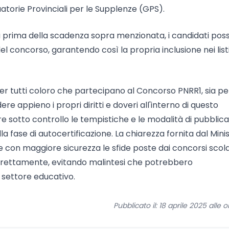
atorie Provinciali per le Supplenze (GPS).
ta prima della scadenza sopra menzionata, i candidati po
 concorso, garantendo così la propria inclusione nei listi
er tutti coloro che partecipano al Concorso PNRR1, sia pe
ppieno i propri diritti e doveri all'interno di questo
e sotto controllo le tempistiche e le modalità di pubblic
lla fase di autocertificazione. La chiarezza fornita dal Mini
e con maggiore sicurezza le sfide poste dai concorsi scola
orrettamente, evitando malintesi che potrebbero
 settore educativo.
Pubblicato il: 18 aprile 2025 alle o