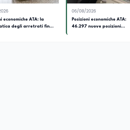
2026
06/08/2026
ni economiche ATA: la
Posizioni economiche ATA:
ica degli arretrati fino
46.297 nuove posizioni
 euro
economiche con arretrati f
4.150 euro