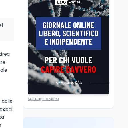
Scuola
7 ago
Erasmus+ verso 40
miliardi, in Italia pesa il
piano da 420 milioni
el
Lavoro
7 ago
Fondo perduto: cosa
significa davvero?
ndrea
are
Ricerca
6 ago
rale
Un secolo di Warburg: il
farmaco anti-tumore
che accende la glicolisi
Apri pagina video
Lavoro
7 ago
 delle
Passaggio
azioni
generazionale hotel: la
ta
rivalutazione dei beni
contro la cessione
a