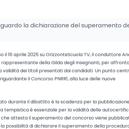
 riguardo la dichiarazione del superamento d
 il 16 aprile 2025 su OrizzonteScuola TV, il conduttore A
rappresentante della Gilda degli Insegnanti, per affront
la validità dei titoli presentati dai candidati. Un punto cent
e riguardante il Concorso PNRR1, alla luce delle nuove
o durante il dibattito è la scadenza per la pubblicazione
la tempistica è essenziale per la validità delle autocertific
ria che attesta il superamento del concorso viene pubblica
la possibilità di dichiarare il superamento della procedur