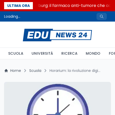
Un secolo di Warburg: il farmaco anti-tumore che accend
ULTIMA ORA
Loading...
SCUOLA
UNIVERSITÀ
RICERCA
MONDO
FO
Home
Scuola
Horarium: la rivoluzione digitale nella generazione automatica degli orari scolastici