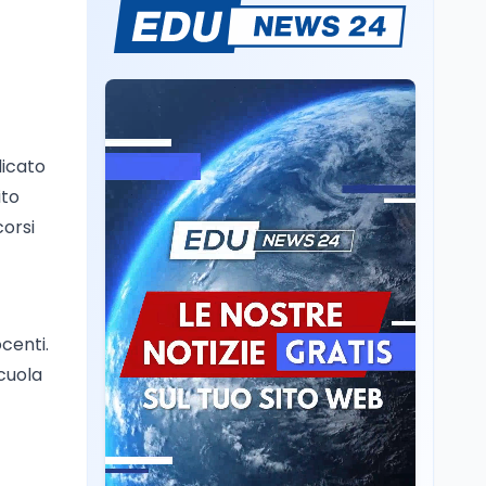
Il rivelatore che 'vede' i
reattori spenti
attraverso 400 metri di
roccia
Scuola
6 ago
Posizioni economiche
ATA: la matematica
dicato
degli arretrati fino a
ito
4.150 euro
corsi
Cultura
6 ago
Spesa culturale in
Lombardia da record,
ma la voragine Nord-
Sud triplica
centi.
Cultura
6 ago
scuola
Francesco Guccini si è
spento a Pàvana: addio
al Maestrone