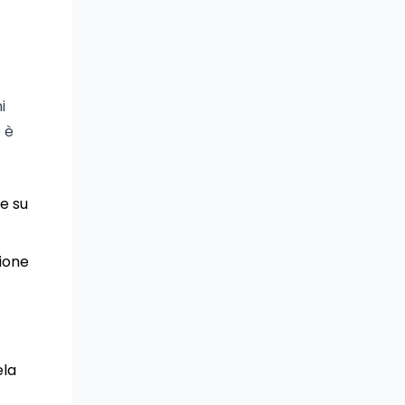
i
 è
te su
sione
ela