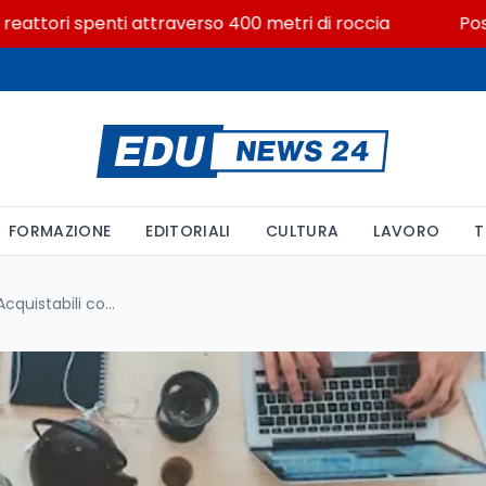
ori spenti attraverso 400 metri di roccia
Posizioni 
FORMAZIONE
EDITORIALI
CULTURA
LAVORO
T
Guida Completa ai Software Acquistabili con la Carta del Docente