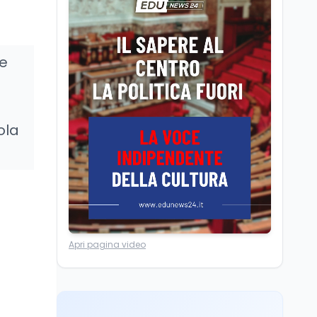
Posizioni economiche
ATA: la matematica
degli arretrati fino a
4.150 euro
re
Cultura
6 ago
Spesa culturale in
Lombardia da record,
ma la voragine Nord-
ola
Sud triplica
Cultura
6 ago
Francesco Guccini si è
spento a Pàvana: addio
al Maestrone
Ricerca
6 ago
Apri pagina video
Un secolo di Warburg: il
farmaco anti-tumore
che accende la glicolisi
Ricerca
6 ago