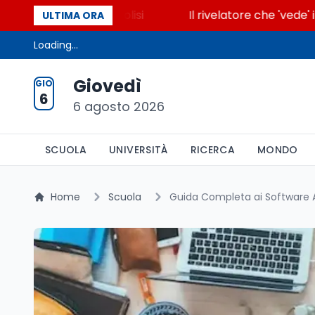
ccende la glicolisi
Il rivelatore che 'vede' i reatt
ULTIMA ORA
Loading...
Giovedì
GIO
6
6 agosto 2026
SCUOLA
UNIVERSITÀ
RICERCA
MONDO
Home
Scuola