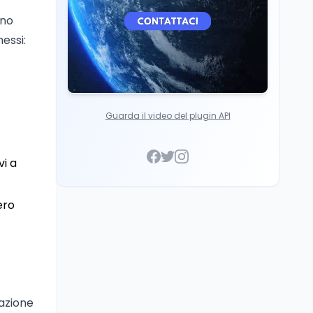
ano
essi:
Guarda il video del plugin API
vi a
ero
mazione