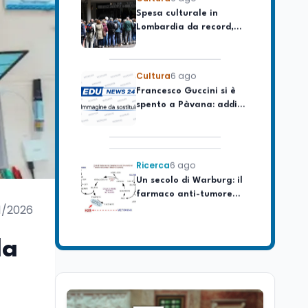
Lombardia da record,
ma la voragine Nord-
Sud triplica
Cultura
6 ago
Francesco Guccini si è
spento a Pàvana: addio
al Maestrone
Ricerca
6 ago
Un secolo di Warburg: il
farmaco anti-tumore
che accende la glicolisi
1/2026
Ricerca
6 ago
Il rivelatore che 'vede' i
la
reattori spenti
attraverso 400 metri di
roccia
Scuola
6 ago