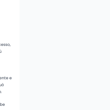
cesso,
ù
cente e
può
.
bbe