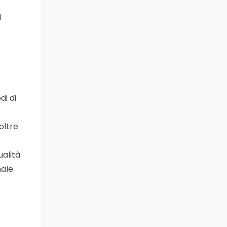
i
di di
oltre
ualità
nale