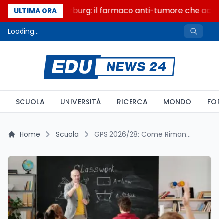
Un secolo di Warburg: il farmaco anti-tumore che accende
ULTIMA ORA
Loading...
SCUOLA
UNIVERSITÀ
RICERCA
MONDO
FO
Home
Scuola
GPS 2026/28: Come Rimanere in Graduatoria ed Evitare l’Esclusione – Guida Completa alle Novità dell’Ordinanza