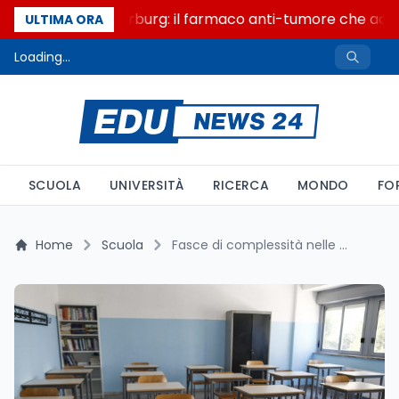
Un secolo di Warburg: il farmaco anti-tumore che accend
ULTIMA ORA
Loading...
SCUOLA
UNIVERSITÀ
RICERCA
MONDO
FO
Home
Scuola
Fasce di complessità nelle scuole: al via la raccolta dati digitale per l'a.s. 2025/2026 – Tutte le istruzioni operative dal Ministero