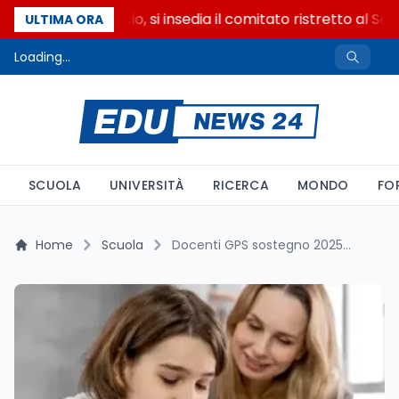
Riforma del calcio, si insedia il comitato ristretto al Sen
ULTIMA ORA
Loading...
SCUOLA
UNIVERSITÀ
RICERCA
MONDO
FO
Home
Scuola
Docenti GPS sostegno 2025: vincoli e possibili deroghe