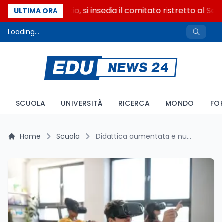
Riforma del calcio, si insedia il comitato ristretto al Sen
ULTIMA ORA
Loading...
SCUOLA
UNIVERSITÀ
RICERCA
MONDO
FO
Home
Scuola
Didattica aumentata e nuove tecnologie: come intelligenza artificiale, realtà immersiva e metaverso stanno cambiando la scuola