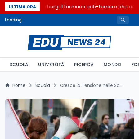
Un secolo di Warburg: il farmaco anti-tumore che accend
ULTIMA ORA
Loading...
SCUOLA
UNIVERSITÀ
RICERCA
MONDO
FO
Home
Scuola
Cresce la Tensione nelle Scuole di Roma: Proteste Studentesche, Occupazioni e Scontri in Vista del 17 Novembre