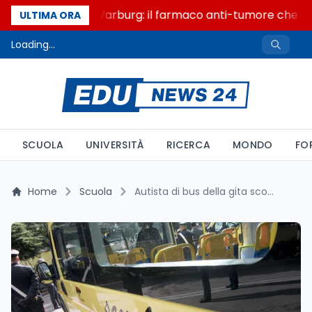
Un secolo di Warburg: il farmaco anti-tumore che acc
ULTIMA ORA
Loading...
SCUOLA
UNIVERSITÀ
RICERCA
MONDO
FO
Home
Scuola
Autista di bus della gita scolastica bloccato dalla polizia: trovato ubriaco