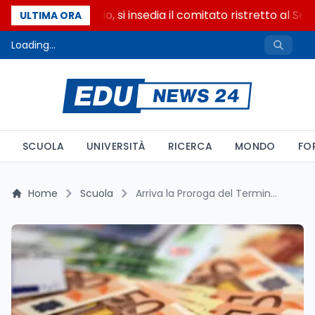
Riforma del calcio, si insedia il comitato ristretto al Sen
ULTIMA ORA
Loading...
SCUOLA
UNIVERSITÀ
RICERCA
MONDO
FO
Home
Scuola
Arriva la Proroga del Termine per i Flussi di Cassa: Nuove Procedure Semplificate per le Scuole nel 2026