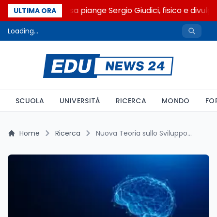
L'Università di Pisa piange Sergio Giudici, fisico e divulga
ULTIMA ORA
Loading...
SCUOLA
UNIVERSITÀ
RICERCA
MONDO
FO
Home
Ricerca
Nuova Teoria sullo Sviluppo Cerebrale: Implicazioni Chiave per la Neuroscienza e l’Intelligenza Artificiale