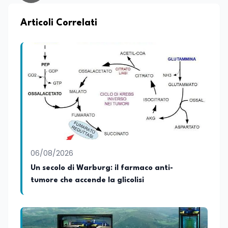
sport ed enogastronomia. Su
EduNews24.it scrive articoli e realizza
contenuti video dedicati ai temi della
Articoli Correlati
scuola, della formazione, della cultura e
dei cambiamenti sociali, cercando di
mantenere uno stile chiaro, divulgativo,
accessibile e attento alla veridicità. Tra
le sue passioni ci sono lo sport, la cucina,
la lettura e la stand up comedy: un
interesse che lo porta anche a
cimentarsi nella scrittura di testi comici.
06/08/2026
Un secolo di Warburg: il farmaco anti-
tumore che accende la glicolisi