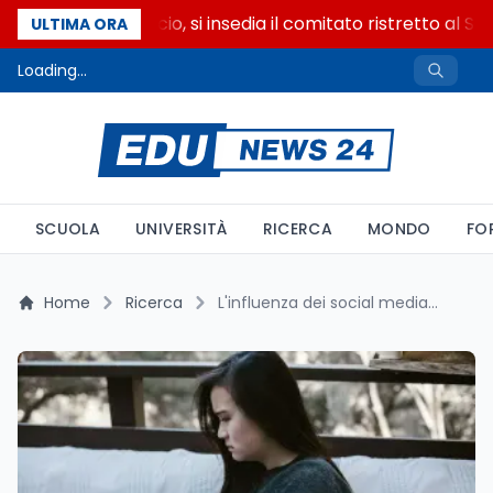
Riforma del calcio, si insedia il comitato ristretto al Se
ULTIMA ORA
Loading...
SCUOLA
UNIVERSITÀ
RICERCA
MONDO
FO
Home
Ricerca
L'influenza dei social media sulle scelte alimentari dei giovani: il caso TikTok