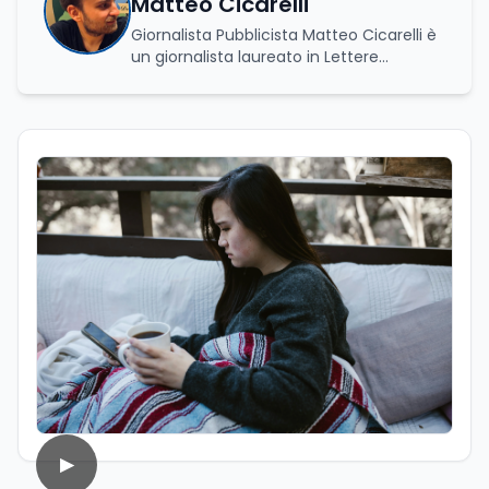
Matteo Cicarelli
Giornalista Pubblicista Matteo Cicarelli è
un giornalista laureato in Lettere
Moderne e specializzato in Editoria e
Scrittura. Durante il suo percorso
accademico ha approfondito lo studio
della linguistica, della letteratura e della
comunicazione, sviluppando un forte
interesse per il mondo del giornalismo.
Infatti, ha dedicato le sue tesi a due
ambiti distinti ma complementari: da un
lato l’analisi della lingua e della cultura
indoeuropea, dall’altro lo studio della
narrazione giornalistica, con un
particolare approfondimento sul
giornalismo enogastronomico. Da
sempre affascinato dal mondo della
comunicazione e del racconto, nel corso
della sua carriera ha lavorato anche
come addetto stampa e ha collaborato
con diverse testate online che si
▶
occupano di cultura, cronaca, società,