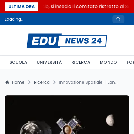
Riforma del calcio, si insedia il comitato ristretto al Se
ULTIMA ORA
Loading...
SCUOLA
UNIVERSITÀ
RICERCA
MONDO
FO
Home
Ricerca
Innovazione Spaziale: Il Lander di Impulse Space per la Consegna di Carichi Utili sulla Luna e Oltre