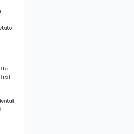
e
stato
etto
tra i
entali
i