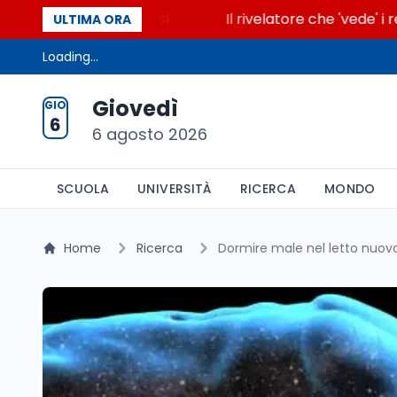
cende la glicolisi
Il rivelatore che 'vede' i reatto
ULTIMA ORA
Loading...
Giovedì
GIO
6
6 agosto 2026
SCUOLA
UNIVERSITÀ
RICERCA
MONDO
Home
Ricerca