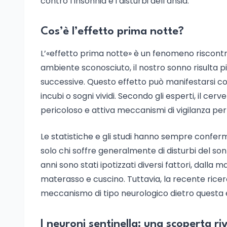
contro l’insonnia e i disturbi dell’ansia.
Cos’è l’effetto prima notte?
L’«effetto prima notte» è un fenomeno riscont
ambiente sconosciuto, il nostro sonno risulta p
successive. Questo effetto può manifestarsi con 
incubi o sogni vividi. Secondo gli esperti, il 
pericoloso e attiva meccanismi di vigilanza per
Le statistiche e gli studi hanno sempre confer
solo chi soffre generalmente di disturbi del s
anni sono stati ipotizzati diversi fattori, dalla 
materasso e cuscino. Tuttavia, la recente rice
meccanismo di tipo neurologico dietro questa 
I neuroni sentinella: una scoperta ri