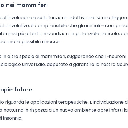
llo nei mammiferi
 sull’evoluzione e sulla funzione adattiva del sonno leggero
ista evolutivo, è comprensibile che gli animali – compres
enersi più all’erta in condizioni di potenziale pericolo, c
oscono le possibili minacce.
in altre specie di mammiferi, suggerendo che i «neuroni
biologico universale, deputato a garantire la nostra sicu
rapie future
dio riguarda le applicazioni terapeutiche. L’individuazione d
za notturna in risposta a un nuovo ambiente apre infatti la
i insonnia.