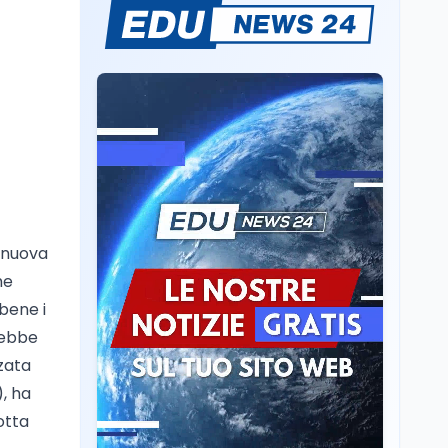
Il rivelatore che 'vede' i
reattori spenti
attraverso 400 metri di
roccia
Scuola
6 ago
Posizioni economiche
ATA: la matematica
degli arretrati fino a
4.150 euro
Cultura
6 ago
Spesa culturale in
 nuova
Lombardia da record,
he
ma la voragine Nord-
Sud triplica
bene i
Cultura
6 ago
trebbe
Francesco Guccini si è
zata
spento a Pàvana: addio
, ha
al Maestrone
otta