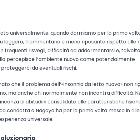
rato universalmente: quando dormiamo per la prima volta
iù leggero, frammentario e meno riposante rispetto alle n
frequenti risvegli, difficoltà ad addormentarsi e, talvolta
cervello percepisce l’ambiente nuovo come potenzialmente
 proteggerci da eventuali rischi.
mato che il problema dell’«insonnia da letto nuovo» non r
onno, ma anche chi normalmente non incontra difficoltà. Ne
mancanza di abitudini consolidate alle caratteristiche fisich
rca condotta a Nagoya ha per la prima volta messo in rili
esperienza universale.
voluzionaria