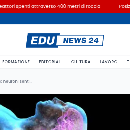
ri spenti attraverso 400 metri di roccia
Posizioni e
FORMAZIONE
EDITORIALI
CULTURA
LAVORO
T
Dormire male nel letto nuovo: neuroni sentinella e il segreto dietro l'effetto prima notte