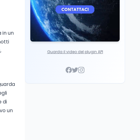
 in un
otti
,
Guarda il video del plugin API
iguarda
gli
e di
evo un