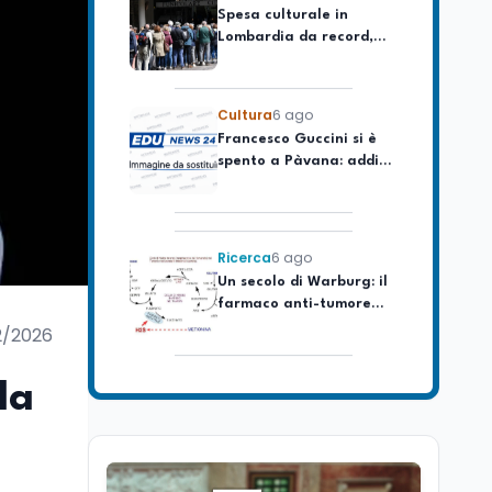
Lombardia da record,
ma la voragine Nord-
Sud triplica
Cultura
6 ago
Francesco Guccini si è
spento a Pàvana: addio
al Maestrone
Ricerca
6 ago
Un secolo di Warburg: il
farmaco anti-tumore
che accende la glicolisi
2/2026
Ricerca
6 ago
Il rivelatore che 'vede' i
la
reattori spenti
attraverso 400 metri di
roccia
Scuola
6 ago