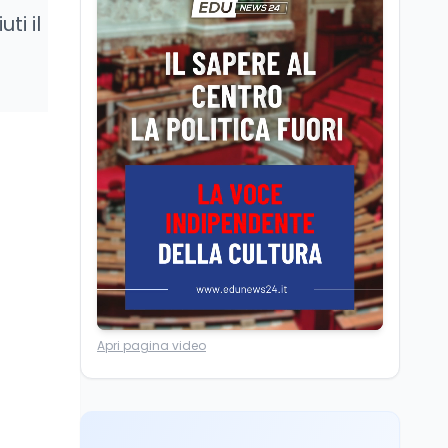
Posizioni economiche
ti il
ATA: la matematica
degli arretrati fino a
4.150 euro
Cultura
6 ago
Spesa culturale in
Lombardia da record,
ma la voragine Nord-
Sud triplica
Cultura
6 ago
Francesco Guccini si è
spento a Pàvana: addio
al Maestrone
Ricerca
6 ago
Apri pagina video
Un secolo di Warburg: il
farmaco anti-tumore
che accende la glicolisi
Ricerca
6 ago