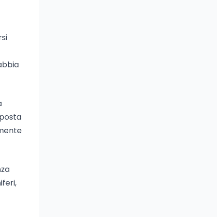
rsi
gabbia
a
sposta
amente
nza
feri,