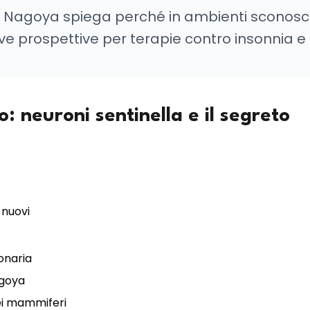
a Nagoya spiega perché in ambienti sconosciu
uove prospettive per terapie contro insonnia e
: neuroni sentinella e il segreto
 nuovi
ionaria
agoya
nei mammiferi