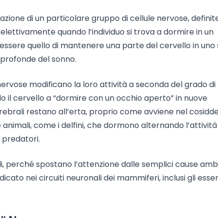
uazione di un particolare gruppo di cellule nervose, definit
 selettivamente quando l’individuo si trova a dormire in un
ssere quello di mantenere una parte del cervello in uno 
ù profonde del sonno.
nervose modificano la loro attività a seconda del grado di
o il cervello a “dormire con un occhio aperto” in nuove
 cerebrali restano all’erta, proprio come avviene nel cosidd
nimali, come i delfini, che dormono alternando l’attività 
i predatori.
li, perché spostano l’attenzione dalle semplici cause ambi
o nei circuiti neuronali dei mammiferi, inclusi gli esser