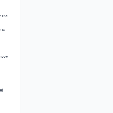
 nei
o
ome
rezza
ei