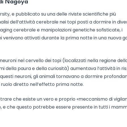
à di Nagoya
ity, e pubblicato su una delle riviste scientifiche più
alisi dell’attività cerebrale nei topi posti a dormire in dive
ging cerebrale e manipolazioni genetiche sofisticate, i
oni venivano attivati durante la prima notte in una nuova 
uroni nel cervello dei topi (localizzati nella regione dell
i della paura e della curiosità) aumentava l’attività in ri
i questi neuroni, gli animali tornavano a dormire profond
ruolo diretto nell’effetto prima notte.
trare che esiste un vero e proprio «meccanismo di vigila
, e che questo potrebbe essere presente in tutti i mammi