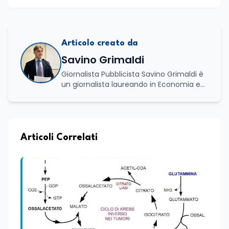
Articolo creato da
Savino Grimaldi
Giornalista Pubblicista Savino Grimaldi è
un giornalista laureando in Economia e
Commercio, con una solida esperienza
maturata nel settore della formazione.
Da anni lavora con competenza
nell’ambito della formazione
professionale, distinguendosi per una
Articoli Correlati
conoscenza approfondita delle politiche
attive del lavoro e delle dinamiche che
legano istruzione, occupazione e
sviluppo delle competenze. Alla
preparazione economica e professionale
affianca una grande passione per la
lettura e per il giornalismo, che ne
arricchiscono il profilo umano e
culturale. Spazia con disinvoltura tra