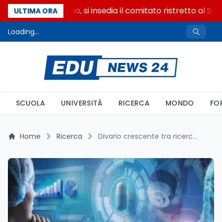
Riforma del calcio, si insedia il comitato ristretto al Se
ULTIMA ORA
Loading...
SCUOLA
UNIVERSITÀ
RICERCA
MONDO
FO
Home
Ricerca
Divario crescente tra ricerca scientifica e bisogni sanitari globali: un grido d’allarme dagli esperti