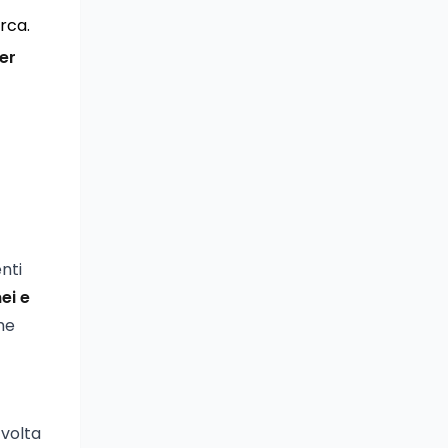
erca.
er
enti
ei e
che
 volta