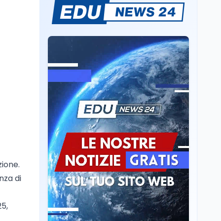
Il rivelatore che 'vede' i
reattori spenti
attraverso 400 metri di
roccia
Scuola
6 ago
Posizioni economiche
ATA: la matematica
degli arretrati fino a
4.150 euro
Cultura
6 ago
Spesa culturale in
Lombardia da record,
ma la voragine Nord-
Sud triplica
Cultura
6 ago
zione.
Francesco Guccini si è
nza di
spento a Pàvana: addio
al Maestrone
25,