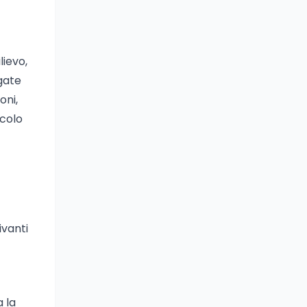
lievo,
agate
oni,
rcolo
ivanti
a la