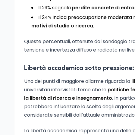
Il 29% segnala
perdite concrete di entrat
Il 24% indica preoccupazione moderata r
motivi di studio o ricerca
.
Queste percentuali, ottenute dal sondaggio tra i 
tensione e incertezza diffuso e radicato nei livel
Libertà accademica sotto pressione:
Uno dei punti di maggiore allarme riguarda la
l
universitari intervistati teme che le
politiche 
la libertà di ricerca e insegnamento
. In parti
potrebbero influenzare la scelta degli argoment
considerate sensibili dall’attuale amministrazio
La libertà accademica rappresenta una delle con