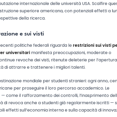
eputazione internazionale delle università USA. Scalfire que
istruzione superiore americana, con potenziali effetti a l
ospettive della ricerca.
azione e sui visti
centi politiche federali riguarda le
restrizioni sui visti p
er universitari
manifesta preoccupazioni, moderate o
ontinue revoche dei visti, ritenute deleterie per l’apertura
 di attrarre e trattenere i migliori talenti.
estinazione mondiale per studenti stranieri: ogni anno, cen
mericane per proseguire il loro percorso accademico. Le
— come il rafforzamento dei controlli, l’inasprimento del
lità di revoca anche a studenti già regolarmente iscritti —
i effetti sull’economia interna e sulla capacità di innova