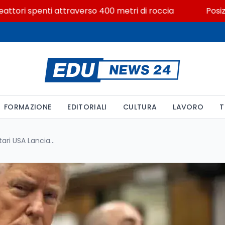
i spenti attraverso 400 metri di roccia
Posizioni ec
FORMAZIONE
EDITORIALI
CULTURA
LAVORO
T
Tre Quarti dei Leader Universitari USA Lanciano l’Allarme: Profonda Preoccupazione per l’Impatto dell’Amministrazione Trump sull’Istruzione Superiore