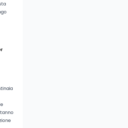
sta
ungo
er
tinaia
le
 stanno
zione