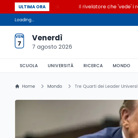
ende la glicolisi
Il rivelatore che 'vede' i reattor
ULTIMA ORA
Loading...
Venerdì
VEN
7
7 agosto 2026
SCUOLA
UNIVERSITÀ
RICERCA
MONDO
Home
Mondo