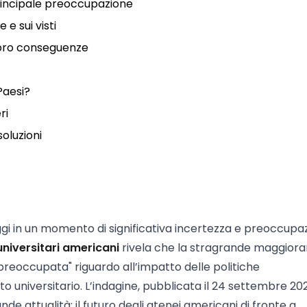
rincipale preoccupazione
 e sui visti
e loro conseguenze
Paesi?
ri
oluzioni
 oggi in un momento di significativa incertezza e preoccupa
niversitari americani
rivela che la stragrande maggiora
preoccupata" riguardo all’impatto delle politiche
 universitario. L’indagine, pubblicata il 24 settembre 20
nde attualità: il futuro degli atenei americani di fronte a