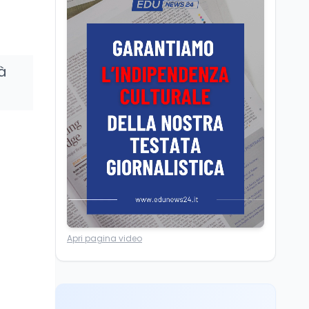
Posizioni economiche
ATA: la matematica
degli arretrati fino a
4.150 euro
Cultura
6 ago
tà
Spesa culturale in
Lombardia da record,
ma la voragine Nord-
Sud triplica
Cultura
6 ago
Francesco Guccini si è
spento a Pàvana: addio
al Maestrone
Ricerca
6 ago
Un secolo di Warburg: il
Apri pagina video
farmaco anti-tumore
che accende la glicolisi
Ricerca
6 ago