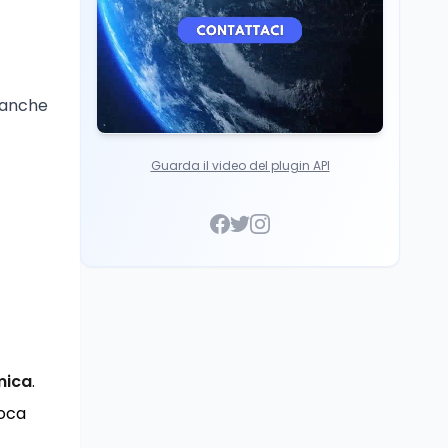
a anche
Guarda il video del plugin API
mica
.
voca