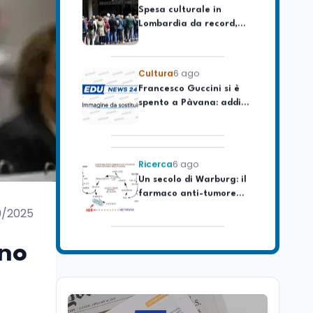
Lombardia da record,
ma la voragine Nord-
Sud triplica
Cultura
6 ago
Francesco Guccini si è
spento a Pàvana: addio
al Maestrone
Ricerca
6 ago
Un secolo di Warburg: il
farmaco anti-tumore
che accende la glicolisi
9/2025
Ricerca
6 ago
Il rivelatore che 'vede' i
ano
reattori spenti
attraverso 400 metri di
roccia
Scuola
6 ago