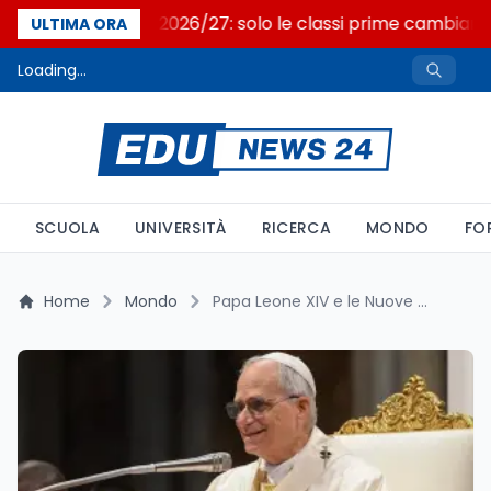
Nuovo curricolo 2026/27: solo le classi prime cambiano
ULTIMA ORA
Loading...
SCUOLA
UNIVERSITÀ
RICERCA
MONDO
FO
Home
Mondo
Papa Leone XIV e le Nuove Frontiere dell’Educazione: Un Impegno verso i Giovani nella Società Contemporanea