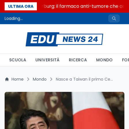
Un secolo di Warburg: il farmaco anti-tumore che accend
ULTIMA ORA
Loading...
SCUOLA
UNIVERSITÀ
RICERCA
MONDO
FO
Home
Mondo
Nasce a Taiwan il primo Centro di Ricerca Shinzo Abe: Onorare l’eredità di un ponte tra Giappone e Taiwan