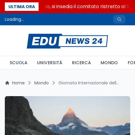
Riforma del calcio, si insedia il comitato ristretto al Se
ULTIMA ORA
Loading...
SCUOLA
UNIVERSITÀ
RICERCA
MONDO
FO
Home
Mondo
Giornata Internazionale della Montagna: Celebrare e Preservare le Nostre Vette