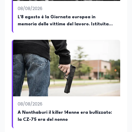
dell’innovazione scientifica,
08/08/2026
promuovendo una divulgazione chiara,
accessibile e basata su fonti scientifiche
L'8 agosto è la Giornata europea in
affidabili. Tra le sue principali passioni
memoria delle vittime del lavoro. Istituita
figurano lo sport e la musica, che
dal Parlamento di Strasburgo in ricordo dei
rappresentano per lei importanti
strumenti di equilibrio, disciplina ed
minatori morti a Marcinelle nel 1956
energia.
08/08/2026
A Nonthaburi il killer 14enne era bullizzato:
la CZ-75 era del nonno