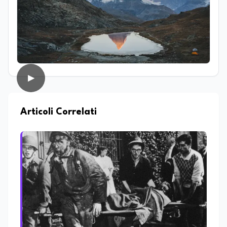
attività di ricerca presso il CNR–IBPM
(Istituto di Biologia e Patologia
Molecolari) della Sapienza Università di
Roma, occupandosi in particolare di
biologia vegetale. Nel corso della sua
esperienza professionale ha inoltre
avuto modo di confrontarsi con diverse
realtà lavorative che, pur non sempre
▶
direttamente collegate al suo ambito di
studi, hanno contribuito ad ampliare il
suo sguardo interdisciplinare e la sua
capacità di analizzare fenomeni
Articoli Correlati
complessi da prospettive differenti.
Parallelamente all’interesse per la
ricerca, coltiva da sempre una forte
vocazione per la divulgazione scientifica,
con particolare attenzione alla
trasmissione del sapere alle nuove
generazioni e alla promozione di una
cultura scientifica consapevole e
accessibile. Su edunews24.it si occupa di
scuola e università, con un focus sui
temi della tecnologia, della ricerca e