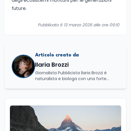
degli ecosistemi montani per le generazioni
future.
Pubblicato il: 13 marzo 2026 alle ore 09:10
Articolo creato da
Ilaria Brozzi
Giornalista Pubblicista Ilaria Brozzi è
naturalista e biologa con una forte
passione per la divulgazione scientifica.
Laureata in Scienze Naturali e in
Genetica e Biologia Molecolare, nel corso
del suo percorso accademico e
professionale ha approfondito lo studio
dei processi biologici e degli equilibri che
regolano i sistemi naturali, sia a livello
macroscopico sia molecolare. Ha svolto