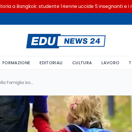
 Bangkok: studente 14enne uccide 5 insegnanti e i nonni
FORMAZIONE
EDITORIALI
CULTURA
LAVORO
T
Educazione Negata: Il Caso della Famiglia Isolata nei Boschi d'Abruzzo e le Sue Conseguenze Sociali