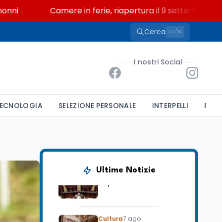
Camere in ferie, riapertura il 9 settembre tra legge
Cerca
K
Ctrl
Scuola
7 ago
“Noi siamo le Scuole”:
sport e musica a San
I nostri Social
Miniato, STEM a Lerici
con il progetto del Mim
Mondo
7 ago
ECNOLOGIA
SELEZIONE PERSONALE
INTERPELLI
BAND
Sparatoria a Bangkok:
studente 14enne uccide
5 insegnanti e i nonni
Editoriali
7 ago
Camere in ferie,
Ultime Notizie
riapertura il 9
settembre tra legge
elettorale e Rai. La
premier Meloni attesa a
Cultura
7 ago
Bari il 4 settembre per
Ravenna, il settembre
celebrare il governo più