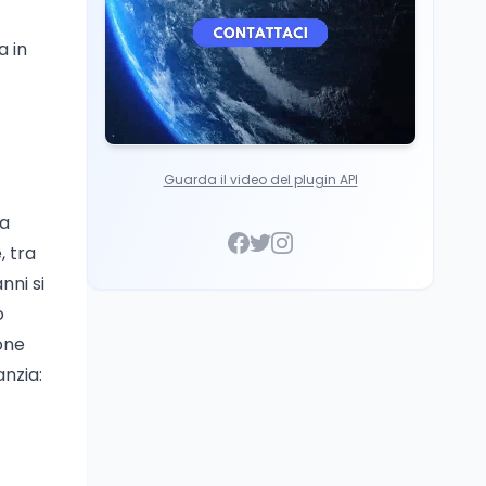
a in
Guarda il video del plugin API
la
, tra
nni si
o
ione
anzia: