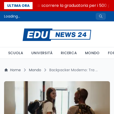
Consiglio di Stato: scorrere la graduatoria per i 500 post
ULTIMA ORA
Loading...
SCUOLA
UNIVERSITÀ
RICERCA
MONDO
FO
Home
Mondo
Backpacker Moderno: Tra Ostelli Hi-Tech e Esperienze Autentiche, la Nuova Frontiera del Viaggio Giovane a Venezia