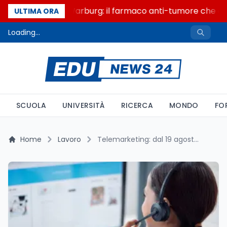
Un secolo di Warburg: il farmaco anti-tumore che acce
ULTIMA ORA
Loading...
SCUOLA
UNIVERSITÀ
RICERCA
MONDO
FO
Home
Lavoro
Telemarketing: dal 19 agosto stop ai finti numeri fissi, sanzioni fino a un milione di euro