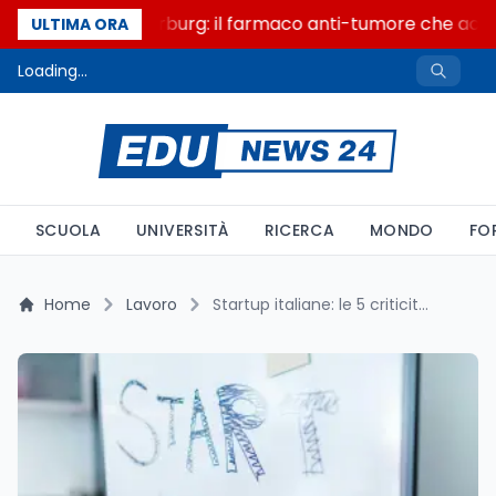
Un secolo di Warburg: il farmaco anti-tumore che accende
ULTIMA ORA
Loading...
SCUOLA
UNIVERSITÀ
RICERCA
MONDO
FO
Home
Lavoro
Startup italiane: le 5 criticità che bloccano la scalabilità (e come superarle)