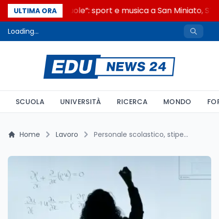
“Noi siamo le Scuole”: sport e musica a San Miniato, STEM
ULTIMA ORA
Loading...
SCUOLA
UNIVERSITÀ
RICERCA
MONDO
FO
Home
Lavoro
Personale scolastico, stipendi tra i più bassi del pubblico