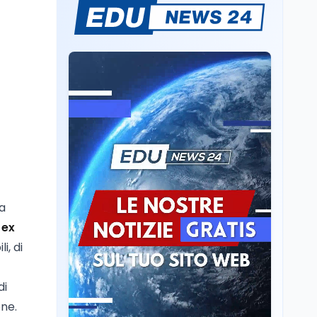
Sparatoria a Bangkok:
studente 14enne uccide
5 insegnanti e i nonni
Editoriali
7 ago
Camere in ferie,
riapertura il 9
settembre tra legge
elettorale e Rai. La
premier Meloni attesa a
Cultura
7 ago
Bari il 4 settembre per
Ravenna, il settembre
celebrare il governo più
dantesco nel 705°
longevo dell’Italia
anniversario della morte
la
repubblicana
del Sommo Poeta
 ex
Cultura
7 ago
i, di
Franca Ghitti a Santa
Giulia: il quarto capitolo
dei Palcoscenici
di
one.