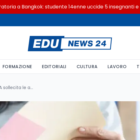
 a Bangkok: studente 14enne uccide 5 insegnanti e i nonni
FORMAZIONE
EDITORIALI
CULTURA
LAVORO
T
Permessi ex Legge 104: PerlaPA sollecita le amministrazioni pubbliche alla comunicazione dei dati entro il 31 marzo 2026