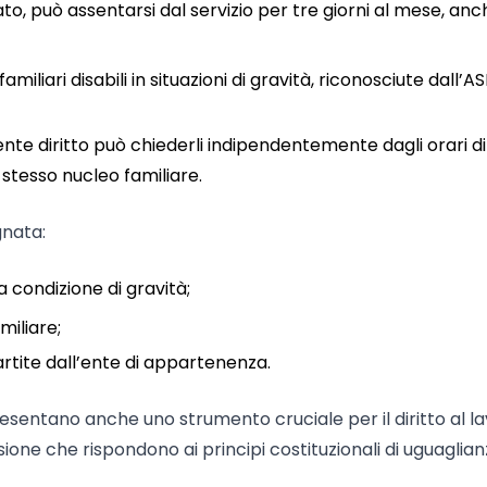
to, può assentarsi dal servizio per tre giorni al mese, anc
miliari disabili in situazioni di gravità, riconosciute dall’AS
avente diritto può chiederli indipendentemente dagli orari di
o stesso nucleo familiare.
gnata:
 condizione di gravità;
miliare;
artite dall’ente di appartenenza.
sentano anche uno strumento cruciale per il diritto al la
sione che rispondono ai principi costituzionali di uguaglian