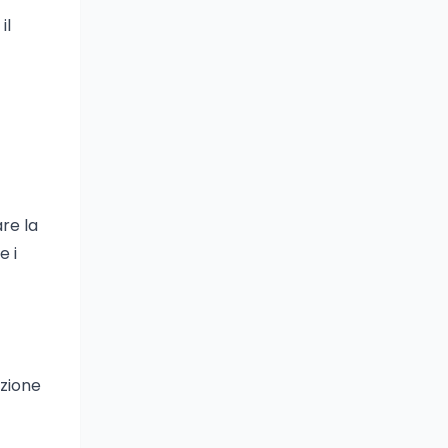
il
re la
e i
azione