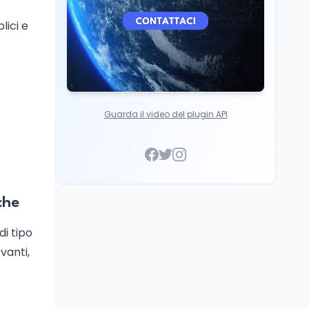
lici e
Guarda il video del plugin API
che
i tipo
vanti,