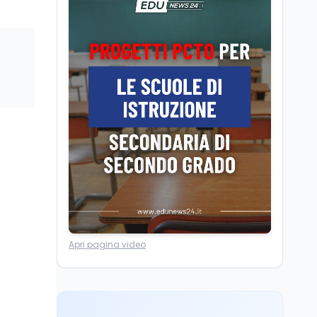
Camere in ferie,
riapertura il 9
settembre tra legge
elettorale e Rai. La
premier Meloni attesa a
Cultura
7 ago
Bari il 4 settembre per
Ravenna, il settembre
celebrare il governo più
dantesco nel 705°
longevo dell’Italia
anniversario della morte
repubblicana
del Sommo Poeta
Cultura
7 ago
Franca Ghitti a Santa
Giulia: il quarto capitolo
dei Palcoscenici
Scuola
7 ago
Apri pagina video
“Noi siamo le Scuole”:
sport e musica a San
Miniato, STEM a Lerici
con il progetto del Mim
Mondo
7 ago