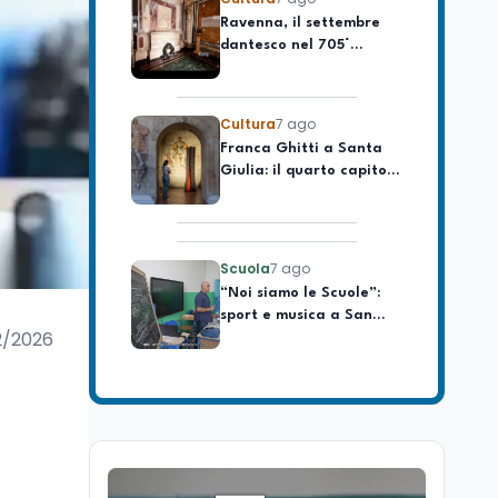
celebrare il governo più
dantesco nel 705°
longevo dell’Italia
anniversario della morte
repubblicana
del Sommo Poeta
Cultura
7 ago
Franca Ghitti a Santa
Giulia: il quarto capitolo
dei Palcoscenici
Scuola
7 ago
“Noi siamo le Scuole”:
sport e musica a San
Miniato, STEM a Lerici
con il progetto del Mim
2/2026
Mondo
7 ago
Sparatoria a Bangkok:
studente 14enne uccide
5 insegnanti e i nonni
Editoriali
7 ago