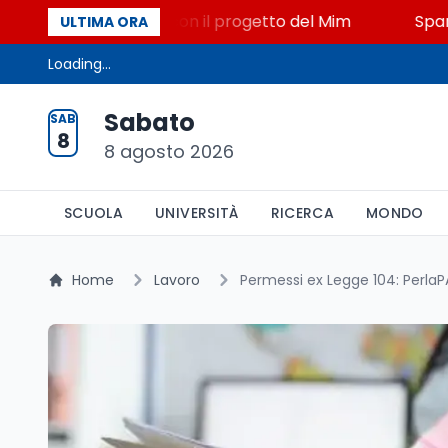
o, STEM a Lerici con il progetto del Mim
Sparatoria
ULTIMA ORA
Loading...
Sabato
SAB
8
8 agosto 2026
SCUOLA
UNIVERSITÀ
RICERCA
MONDO
Home
Lavoro