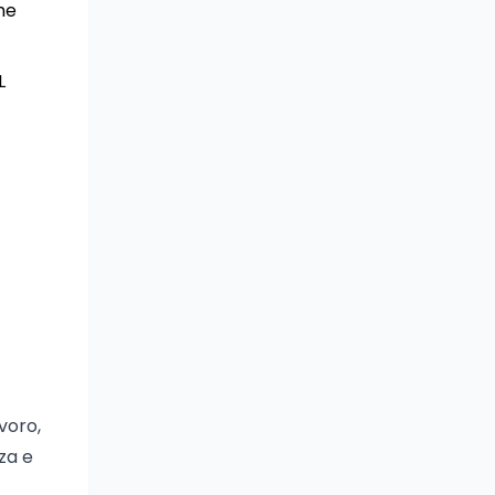
he
L
voro,
za e