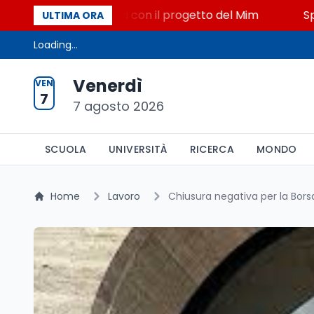
iato, STEM a Lerici con il progetto del Mim
Sparato
ULTIMA ORA
Loading...
Venerdì
VEN
7
7 agosto 2026
SCUOLA
UNIVERSITÀ
RICERCA
MONDO
Home
Lavoro