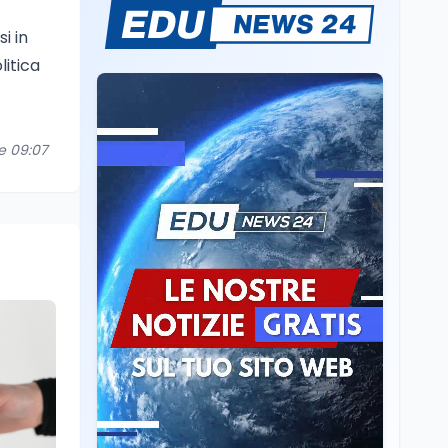
Mondo
7 ago
Sparatoria a Bangkok:
i in
studente 14enne uccide
litica
5 insegnanti e i nonni
Editoriali
7 ago
Camere in ferie,
re 09:07
riapertura il 9
settembre tra legge
elettorale e Rai. La
premier Meloni attesa a
Cultura
7 ago
Bari il 4 settembre per
Ravenna, il settembre
celebrare il governo più
dantesco nel 705°
longevo dell’Italia
anniversario della morte
repubblicana
del Sommo Poeta
Cultura
7 ago
Franca Ghitti a Santa
Giulia: il quarto capitolo
dei Palcoscenici