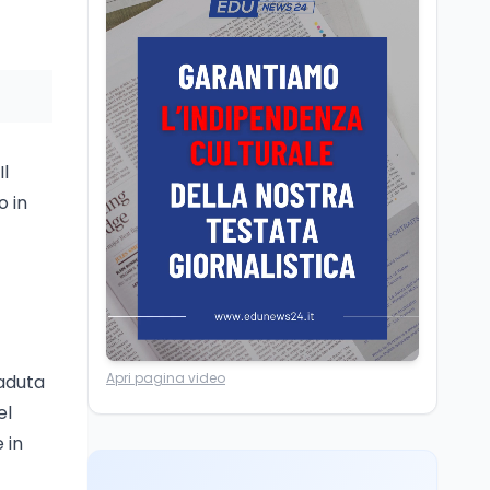
Editoriali
7 ago
Camere in ferie,
riapertura il 9
settembre tra legge
elettorale e Rai. La
premier Meloni attesa a
Cultura
7 ago
Bari il 4 settembre per
Ravenna, il settembre
celebrare il governo più
Il
dantesco nel 705°
longevo dell’Italia
o in
anniversario della morte
repubblicana
del Sommo Poeta
Cultura
7 ago
Franca Ghitti a Santa
Giulia: il quarto capitolo
dei Palcoscenici
Scuola
7 ago
Apri pagina video
caduta
“Noi siamo le Scuole”:
el
sport e musica a San
 in
Miniato, STEM a Lerici
con il progetto del Mim