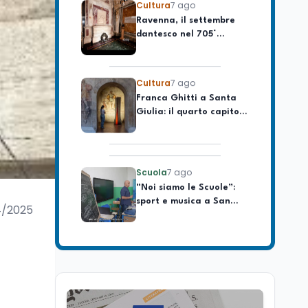
Ravenna, il settembre
celebrare il governo più
dantesco nel 705°
longevo dell’Italia
anniversario della morte
repubblicana
del Sommo Poeta
Cultura
7 ago
Franca Ghitti a Santa
Giulia: il quarto capitolo
dei Palcoscenici
Scuola
7 ago
“Noi siamo le Scuole”:
sport e musica a San
Miniato, STEM a Lerici
4/2025
con il progetto del Mim
Mondo
7 ago
Sparatoria a Bangkok:
studente 14enne uccide
5 insegnanti e i nonni