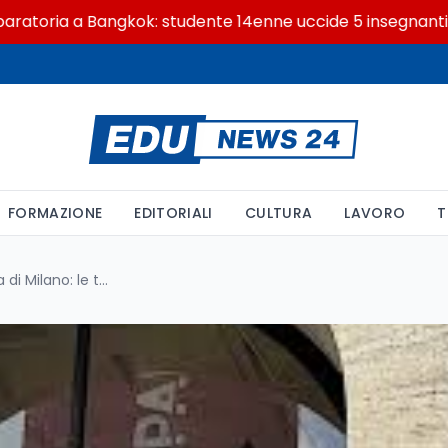
ria a Bangkok: studente 14enne uccide 5 insegnanti e i no
FORMAZIONE
EDITORIALI
CULTURA
LAVORO
T
Chiusura negativa per la Borsa di Milano: le tensioni geopolitiche colpiscono il mercato