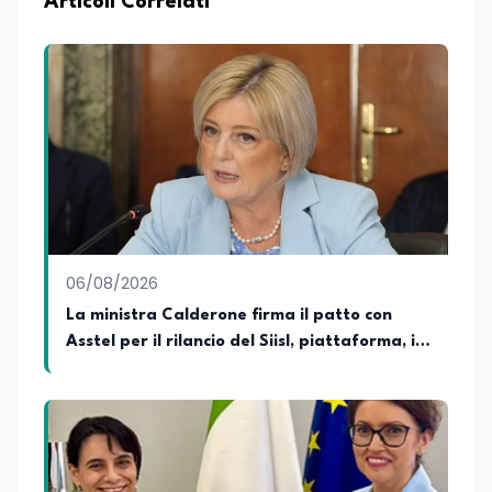
Articoli Correlati
conoscenza approfondita delle politiche
attive del lavoro e delle dinamiche che
legano istruzione, occupazione e
sviluppo delle competenze. Alla
preparazione economica e professionale
affianca una grande passione per la
lettura e per il giornalismo, che ne
arricchiscono il profilo umano e
culturale. Spazia con disinvoltura tra
diverse tematiche, offrendo sempre il
proprio punto di vista con equilibrio,
sensibilità e spirito critico.
06/08/2026
La ministra Calderone firma il patto con
Asstel per il rilancio del Siisl, piattaforma, in
collaborazione con l'Inps, per l'incontro tra
domanda e offerta di lavoro