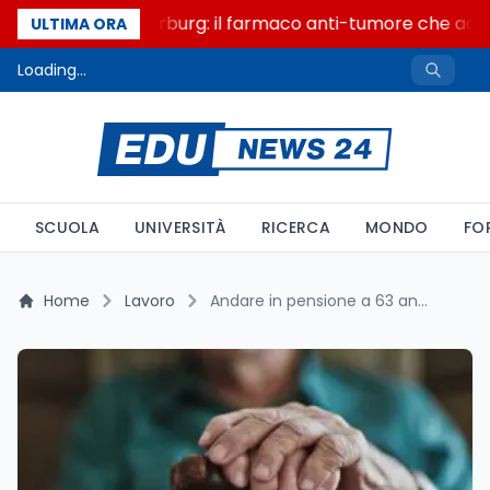
Un secolo di Warburg: il farmaco anti-tumore che accend
ULTIMA ORA
Loading...
SCUOLA
UNIVERSITÀ
RICERCA
MONDO
FO
Home
Lavoro
Andare in pensione a 63 anni nel 2026: scenari, requisiti e soluzioni possibili con la riforma delle pensioni