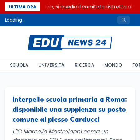
Riforma del calcio, si insedia il comitato ristretto al S
ULTIMA ORA
Loading...
SCUOLA
UNIVERSITÀ
RICERCA
MONDO
FO
Interpello scuola primaria a Roma:
disponibile una supplenza su posto
comune al plesso Carducci
L'IC Marcello Mastroianni cerca un