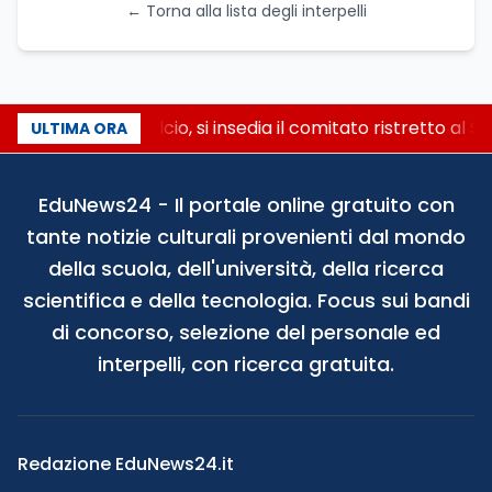
← Torna alla lista degli interpelli
Riforma del calcio, si insedia il comitato ristretto al S
ULTIMA ORA
EduNews24 - Il portale online gratuito con
tante notizie culturali provenienti dal mondo
della scuola, dell'università, della ricerca
scientifica e della tecnologia. Focus sui bandi
di concorso, selezione del personale ed
interpelli, con ricerca gratuita.
Redazione EduNews24.it