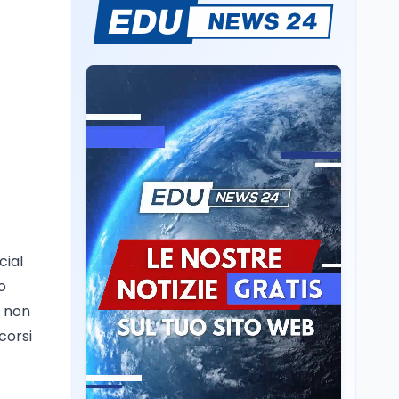
Il rivelatore che 'vede' i
reattori spenti
attraverso 400 metri di
roccia
Scuola
6 ago
Posizioni economiche
ATA: la matematica
degli arretrati fino a
4.150 euro
Cultura
6 ago
Spesa culturale in
Lombardia da record,
ma la voragine Nord-
cial
Sud triplica
o
Cultura
6 ago
e non
Francesco Guccini si è
corsi
spento a Pàvana: addio
al Maestrone