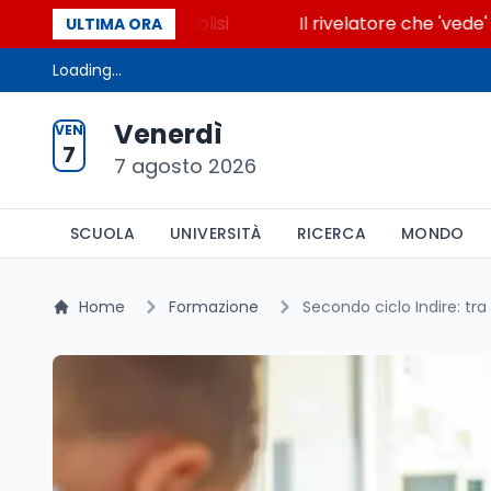
accende la glicolisi
Il rivelatore che 'vede' i rea
ULTIMA ORA
Loading...
Venerdì
VEN
7
7 agosto 2026
SCUOLA
UNIVERSITÀ
RICERCA
MONDO
Home
Formazione