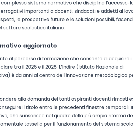
il complesso sistema normativo che disciplina l’accesso, l
errogativi importanti a docenti, sindacati e addetti ai lavor
tti, le prospettive future e le soluzioni possibili, facendo
 settore scolastico italiano.
normativo aggiornato
ento al percorso di formazione che consente di acquisire i t
lare tra il 2026 e il 2028. L’Indire (Istituto Nazionale di
va) è da anni al centro dell’innovazione metodologica pe
ondere alla domanda dei tanti aspiranti docenti rimasti e
onseguire il titolo entro le precedenti finestre temporali. I
o, che si inserisce nel quadro della più ampia riforma de
amentale tassello per il funzionamento del sistema scola