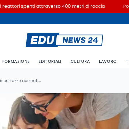
ttori spenti attraverso 400 metri di roccia
Posizioni
FORMAZIONE
EDITORIALI
CULTURA
LAVORO
T
Secondo ciclo Indire: tra incertezze normative e sfide temporali per l’aggiornamento delle GPS 2026/28