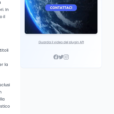
a
i. In
 il
Guarda il video del plugin API
itoli
r la
sclusi
n
lla
stico