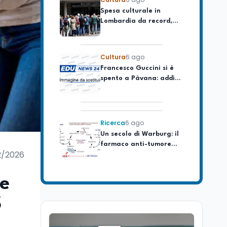
Lombardia da record,
ma la voragine Nord-
Sud triplica
Cultura
6 ago
Francesco Guccini si è
spento a Pàvana: addio
al Maestrone
Ricerca
6 ago
Un secolo di Warburg: il
farmaco anti-tumore
che accende la glicolisi
2/2026
Ricerca
6 ago
Il rivelatore che 'vede' i
 e
reattori spenti
attraverso 400 metri di
S
roccia
Scuola
6 ago