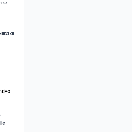
ire.
lità di
ntivo
e
lle