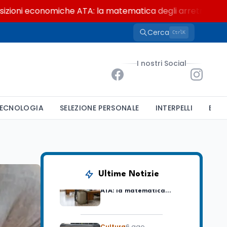
 economiche ATA: la matematica degli arretrati fino a 4.1
Cerca
K
Ctrl
Ricerca
6 ago
Un secolo di Warburg: il
I nostri Social
farmaco anti-tumore
che accende la glicolisi
Ricerca
6 ago
ECNOLOGIA
SELEZIONE PERSONALE
INTERPELLI
BAND
Il rivelatore che 'vede' i
reattori spenti
attraverso 400 metri di
roccia
Scuola
6 ago
Posizioni economiche
Ultime Notizie
ATA: la matematica
degli arretrati fino a
4.150 euro
Cultura
6 ago
Spesa culturale in