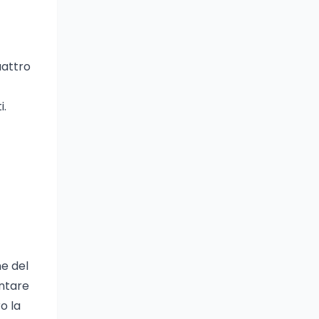
uattro
i.
ne del
entare
o la