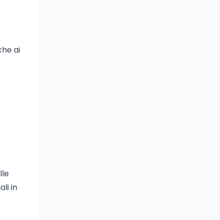
che ai
lle
li in