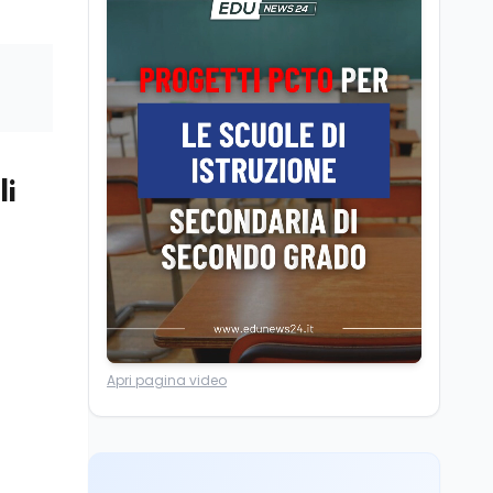
Posizioni economiche
ATA: la matematica
degli arretrati fino a
4.150 euro
Cultura
6 ago
Spesa culturale in
Lombardia da record,
li
ma la voragine Nord-
Sud triplica
Cultura
6 ago
Francesco Guccini si è
spento a Pàvana: addio
al Maestrone
Ricerca
6 ago
Apri pagina video
Un secolo di Warburg: il
farmaco anti-tumore
che accende la glicolisi
Ricerca
6 ago