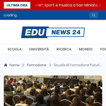
“Noi siamo le Scuole”: sport e musica a San Miniato, STEM
ULTIMA ORA
Loading...
SCUOLA
UNIVERSITÀ
RICERCA
MONDO
FO
Home
Formazione
Scuola di Formazione Futurlab: La Cultura del Bene Comune per il Futuro dei Giovani Siciliani